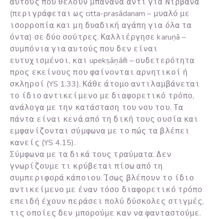
αυτούς που θέλουν μπανάνα αντί για Νιρβάνα
(περιγράφεται ως citta-prasādanam – μυαλό με
ισορροπία και μη δυαδική αγάπη για όλα τα
όντα) σε δύο σούτρες. Καλλιέργησε karuṇā –
συμπόνια για αυτούς που δεν είναι
ευτυχισμένοι, και upekṣāṇāṁ – ουδετερότητα
προς εκείνους που φαίνονται αρνητικοί ή
σκληροί (YS 1.33). Κάθε άτομο αντιλαμβάνεται
το ίδιο αντικείμενο με διαφορετικό τρόπο,
ανάλογα με την κατάσταση του νου του. Τα
πάντα είναι κενά από τη δική τους ουσία και
εμφανίζονται σύμφωνα με το πώς τα βλέπει
κανείς (YS 4.15).
Σύμφωνα με τα δικά τους τραύματα. Δεν
γνωρίζουμε τι κρύβεται πίσω από τη
συμπεριφορά κάποιου. Ίσως βλέπουν το ίδιο
αντικείμενο με έναν τόσο διαφορετικό τρόπο
επειδή έχουν περάσει πολύ δύσκολες στιγμές,
τις οποίες δεν μπορούμε καν να φανταστούμε.